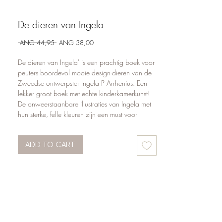
De dieren van Ingela
Regular
Sale
 ANG 44,95 
ANG 38,00
Price
Price
De dieren van Ingela' is een prachtig boek voor
peuters boordevol mooie design-dieren van de
Zweedse ontwerpster Ingela P Arrhenius. Een
lekker groot boek met echte kinderkamerkunst!
De onweerstaanbare illustraties van Ingela met
hun sterke, felle kleuren zijn een must voor
designliefhebbers van over de hele wereld.
Haar werk (niet alleen boeken, maar ook
ADD TO CART
allerlei merchandiseartikelen en posters) is
geregeld te zien in designbladen en op blogs
en kent wereldwijd duizenden fans. Aan dit
indrukwekkende dierenboek kunnen de
liefhebbers van Arrhenius hun hart ophalen. De
opzet is simpel maar zeer doeltreffend: elke
pagina is een wonderschone eenheid van
beeld en woord, het dier en zijn naam, de ene