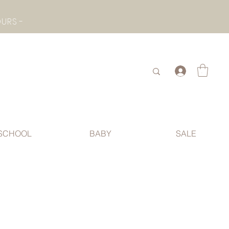
- CHECK BOTTOM PAGE FOR SUMMER HOLIDAY OPENING HOURS -
.
SCHOOL
BABY
SALE