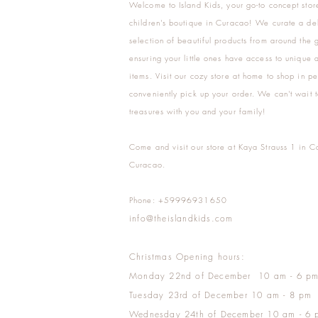
Welcome to Island Kids, your go-to concept stor
children's boutique in Curacao! We curate a del
selection of beautiful products from around the 
ensuring your little ones have access to unique a
items. Visit our cozy store at home to shop in pe
conveniently pick up your order. We can't wait t
treasures with you and your family!
Come and visit our store at Kaya Strauss 1 in C
Curacao.
Phone: +59996931650
info@theislandkids.com
Christmas Opening hours:
Monday 22nd of December 10 am - 6 p
Tuesday 23rd of December 10 am - 8 pm
Wednesday 24th of December 10 am - 6 