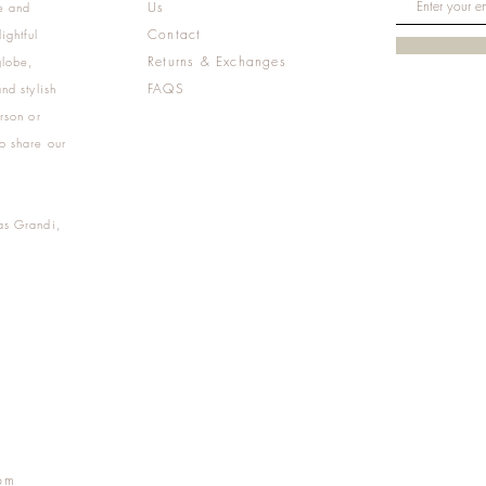
Us
e and
Contact
ightful
Returns & Exchanges
globe,
FAQS
nd stylish
rson or
o share our
as Grandi,
m
pm