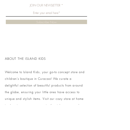
JOIN OUR NEWSLETTER
Subscribe Now
ABOUT THE ISLAND KIDS
Welcome to Island Kids, your go-to concept store and
children's boutique in Curacao! We curate a
delightful selection of beautiful products from around
the globe, ensuring your little ones have access to
unique and stylish items. Visit our cozy store at home
to shop in person or conveniently pick up your order.
We can't wait to share our treasures with you and
your family!