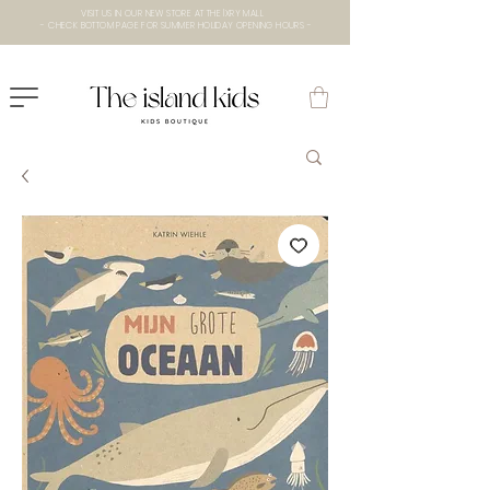
VISIT US IN OUR NEW STORE AT THE lXRY MALL
- CHECK BOTTOM PAGE FOR SUMMER HOLIDAY OPENING HOURS -