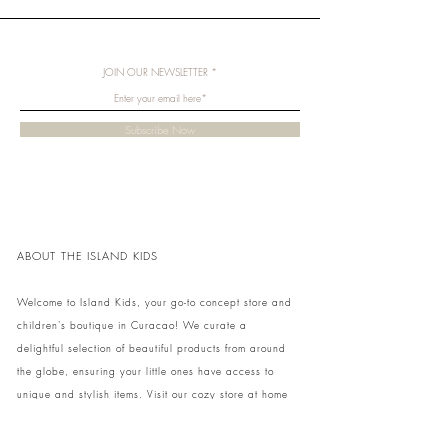
JOIN OUR NEWSLETTER
Subscribe Now
ABOUT THE ISLAND KIDS
Welcome to Island Kids, your go-to concept store and
children's boutique in Curacao! We curate a
delightful selection of beautiful products from around
the globe, ensuring your little ones have access to
unique and stylish items. Visit our cozy store at home
to shop in person or conveniently pick up your order.
We can't wait to share our treasures with you and