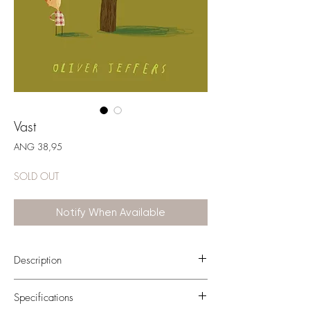
Vast
Price
ANG 38,95
SOLD OUT
Notify When Available
Description
De vlieger van Finn is in een boom
Specifications
terechtgekomen. Finn doet zijn uiterste best om