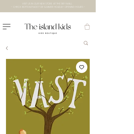
VISIT US IN OUR NEW STORE AT THE lXRY MALL
- CHECK BOTTOM PAGE FOR SUMMER HOLIDAY OPENING HOURS -