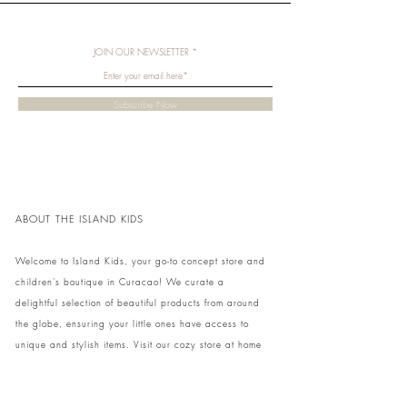
Illustrator: Jim Field
Uitgeverij: Gottmer
JOIN OUR NEWSLETTER
Subscribe Now
ABOUT THE ISLAND KIDS
Welcome to Island Kids, your go-to concept store and
children's boutique in Curacao! We curate a
delightful selection of beautiful products from around
the globe, ensuring your little ones have access to
unique and stylish items. Visit our cozy store at home
to shop in person or conveniently pick up your order.
We can't wait to share our treasures with you and