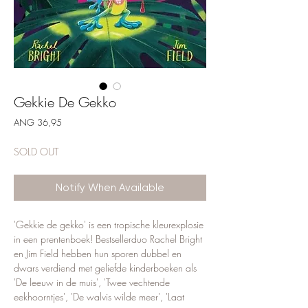
Gekkie De Gekko
Price
ANG 36,95
SOLD OUT
Notify When Available
'Gekkie de gekko' is een tropische kleurexplosie
in een prentenboek! Bestsellerduo Rachel Bright
en Jim Field hebben hun sporen dubbel en
dwars verdiend met geliefde kinderboeken als
'De leeuw in de muis', 'Twee vechtende
eekhoorntjes', 'De walvis wilde meer', 'Laat