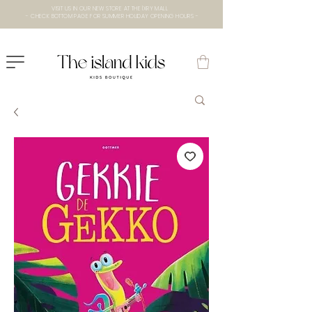
VISIT US IN OUR NEW STORE AT THE lXRY MALL
- CHECK BOTTOM PAGE FOR SUMMER HOLIDAY OPENING HOURS -