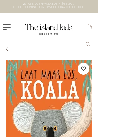
VISIT US IN OUR NEW STORE AT THE lXRY MALL
- CHECK BOTTOM PAGE FOR SUMMER HOLIDAY OPENING HOURS -