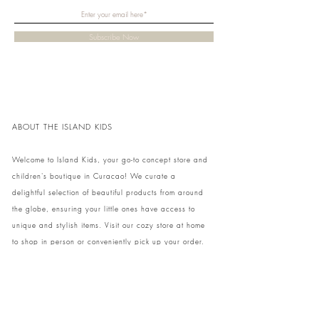
Subscribe Now
ABOUT THE ISLAND KIDS
Welcome to Island Kids, your go-to concept store and
children's boutique in Curacao! We curate a
delightful selection of beautiful products from around
the globe, ensuring your little ones have access to
unique and stylish items. Visit our cozy store at home
to shop in person or conveniently pick up your order.
We can't wait to share our treasures with you and
your family!
Come and visit our store at Kaya Strauss 1 in Cas