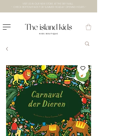
VISIT US IN OUR NEW STORE AT THE lXRY MALL
- CHECK BOTTOM PAGE FOR SUMMER HOLIDAY OPENING HOURS -