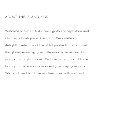
ABOUT THE ISLAND KIDS
Welcome to Island Kids, your go-to concept store and
children's boutique in Curacao! We curate a
delightful selection of beautiful products from around
the globe, ensuring your little ones have access to
unique and stylish items. Visit our cozy store at home
to shop in person or conveniently pick up your order.
We can't wait to share our treasures with you and
your family!
Come and visit our store at Kaya Strauss 1 in Cas
Grandi, Curacao.
Phone:
+59996931650
info@theislandkids.com