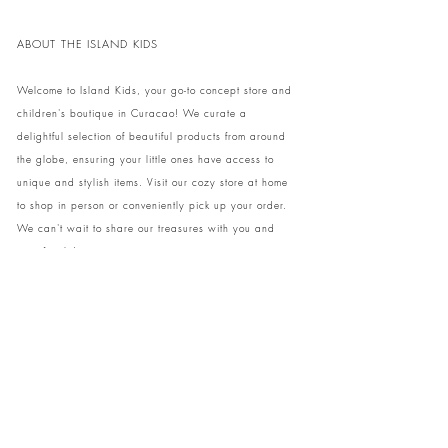
ABOUT THE ISLAND KIDS
Welcome to Island Kids, your go-to concept store and
children's boutique in Curacao! We curate a
delightful selection of beautiful products from around
the globe, ensuring your little ones have access to
unique and stylish items. Visit our cozy store at home
to shop in person or conveniently pick up your order.
We can't wait to share our treasures with you and
your family!
Come and visit our store at Kaya Strauss 1 in Cas
Grandi, Curacao.
Phone:
+59996931650
info@theislandkids.com
Christmas Opening hours: