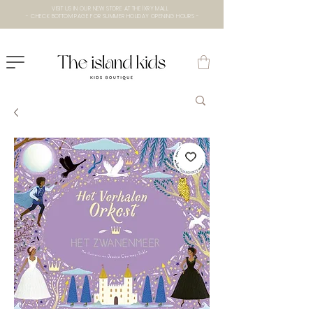
VISIT US IN OUR NEW STORE AT THE lXRY MALL
- CHECK BOTTOM PAGE FOR SUMMER HOLIDAY OPENING HOURS -